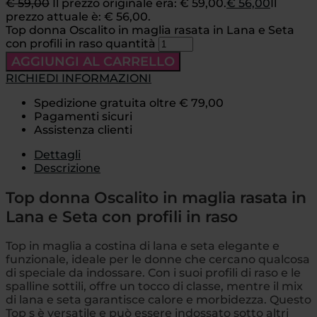
€
59,00
Il prezzo originale era: € 59,00.
€
56,00
Il
prezzo attuale è: € 56,00.
Top donna Oscalito in maglia rasata in Lana e Seta
con profili in raso quantità
AGGIUNGI AL CARRELLO
RICHIEDI INFORMAZIONI
Spedizione gratuita oltre € 79,00
Pagamenti sicuri
Assistenza clienti
Dettagli
Descrizione
Top donna Oscalito in maglia rasata in
Lana e Seta con profili in raso
Top in maglia a costina di lana e seta elegante e
funzionale, ideale per le donne che cercano qualcosa
di speciale da indossare. Con i suoi profili di raso e le
spalline sottili, offre un tocco di classe, mentre il mix
di lana e seta garantisce calore e morbidezza. Questo
Top s è versatile e può essere indossato sotto altri