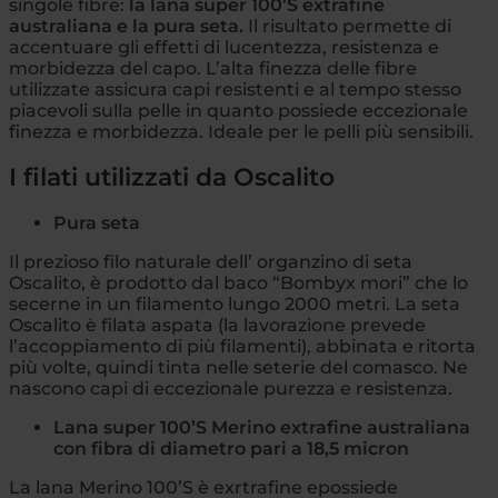
singole fibre:
la lana super 100’S extrafine
australiana e la pura seta.
Il risultato permette di
accentuare gli effetti di lucentezza, resistenza e
morbidezza del capo. L’alta finezza delle fibre
utilizzate assicura capi resistenti e al tempo stesso
piacevoli sulla pelle in quanto possiede eccezionale
finezza e morbidezza. Ideale per le pelli più sensibili.
I filati utilizzati da Oscalito
Pura seta
Il prezioso filo naturale dell’ organzino di seta
Oscalito, è prodotto dal baco “Bombyx mori” che lo
secerne in un filamento lungo 2000 metri. La seta
Oscalito è filata aspata (la lavorazione prevede
l’accoppiamento di più filamenti), abbinata e ritorta
più volte, quindi tinta nelle seterie del comasco. Ne
nascono capi di eccezionale purezza e resistenza.
Lana super 100’S Merino extrafine australiana
con fibra di diametro pari a 18,5 micron
La lana Merino 100’S è exrtrafine epossiede