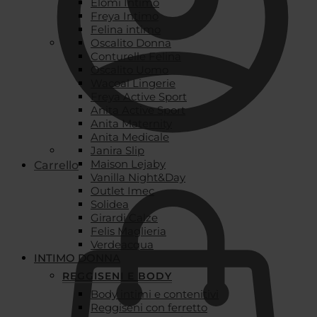
Elomi Intimo
Freya Intimo
Felina intimo
Oscalito Donna
Conturelle Felina
Oscalito Uomo
Wacoal Lingerie
Freya Active Sport
Anita Active Sport
Anita Maternity
Anita Medicale
Janira Slip
Maison Lejaby
Carrello
Vanilla Night&Day
Outlet Imec
Solidea
Girardi Calze
Felis Maglieria
Verdeacqua
INTIMO DONNA
REGGISENI E BODY
Body intimi e contenitivi
Reggiseni con ferretto