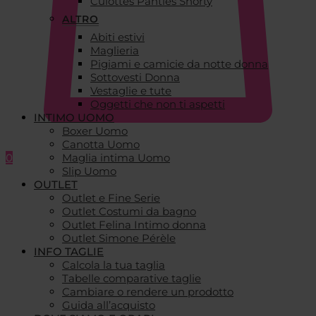
Culottes Panties Shorty
ALTRO
Abiti estivi
Maglieria
Pigiami e camicie da notte donna
Sottovesti Donna
Vestaglie e tute
Oggetti che non ti aspetti
INTIMO UOMO
Boxer Uomo
Canotta Uomo
0
Maglia intima Uomo
Slip Uomo
OUTLET
Outlet e Fine Serie
Outlet Costumi da bagno
Outlet Felina Intimo donna
Outlet Simone Pérèle
INFO TAGLIE
Calcola la tua taglia
Tabelle comparative taglie
Cambiare o rendere un prodotto
Guida all’acquisto