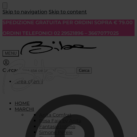
Skip to navigation
Skip to content
SPEDIZIONE GRATUITA PER ORDINI SOPRA € 79.00
ORDINI TELEFONICI 02 29521896 – 3667077025
MENU
Cerca:
Cerca
Area clienti
HOME
MARCHI
Anita Comfort
Rosa Faia by Anita
Fantasie Intimo
Simone Pérèle