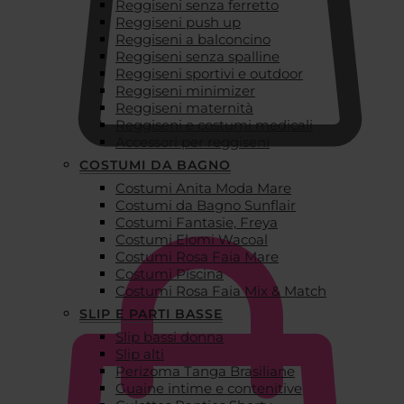
Reggiseni senza ferretto
Reggiseni push up
Reggiseni a balconcino
Reggiseni senza spalline
Reggiseni sportivi e outdoor
Reggiseni minimizer
Reggiseni maternità
Reggiseni e costumi medicali
Accessori per reggiseni
COSTUMI DA BAGNO
Costumi Anita Moda Mare
€
0,00
Costumi da Bagno Sunflair
Costumi Fantasie, Freya
Costumi Elomi Wacoal
Costumi Rosa Faia Mare
Costumi Piscina
Costumi Rosa Faia Mix & Match
SLIP E PARTI BASSE
Slip bassi donna
Slip alti
Perizoma Tanga Brasiliane
Guaine intime e contenitive