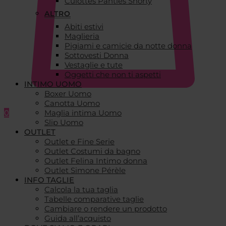
Culottes Panties Shorty
ALTRO
Abiti estivi
Maglieria
Pigiami e camicie da notte donna
Sottovesti Donna
Vestaglie e tute
Oggetti che non ti aspetti
INTIMO UOMO
Boxer Uomo
Canotta Uomo
0
Maglia intima Uomo
Slip Uomo
OUTLET
Outlet e Fine Serie
Outlet Costumi da bagno
Outlet Felina Intimo donna
Outlet Simone Pérèle
INFO TAGLIE
Calcola la tua taglia
Tabelle comparative taglie
Cambiare o rendere un prodotto
Guida all’acquisto