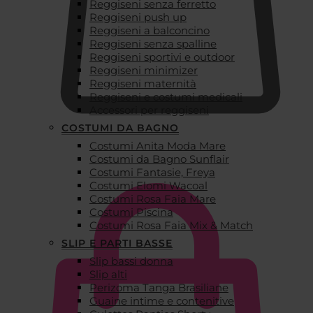
Reggiseni senza ferretto
Reggiseni push up
Reggiseni a balconcino
Reggiseni senza spalline
Reggiseni sportivi e outdoor
Reggiseni minimizer
Reggiseni maternità
Reggiseni e costumi medicali
Accessori per reggiseni
COSTUMI DA BAGNO
Costumi Anita Moda Mare
€
0,00
Costumi da Bagno Sunflair
Costumi Fantasie, Freya
Costumi Elomi Wacoal
Costumi Rosa Faia Mare
Costumi Piscina
Costumi Rosa Faia Mix & Match
SLIP E PARTI BASSE
Slip bassi donna
Slip alti
Perizoma Tanga Brasiliane
Guaine intime e contenitive