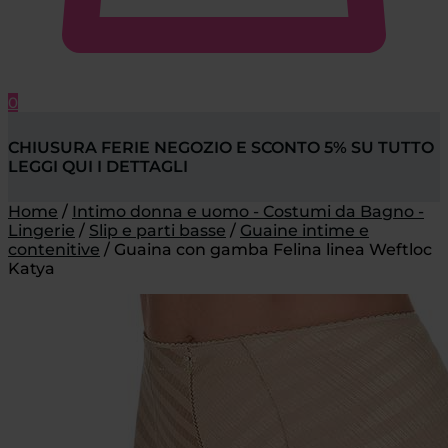
0
CHIUSURA FERIE NEGOZIO E SCONTO 5% SU TUTTO
LEGGI QUI I DETTAGLI
Home
/
Intimo donna e uomo - Costumi da Bagno -
Lingerie
/
Slip e parti basse
/
Guaine intime e
contenitive
/
Guaina con gamba Felina linea Weftloc
Katya