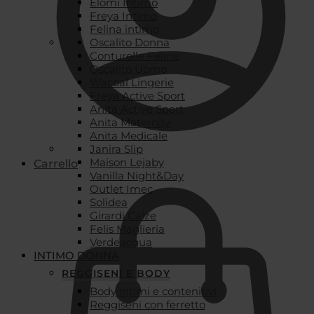
Elomi Intimo
Freya Intimo
Felina intimo
Oscalito Donna
Conturelle Felina
Oscalito Uomo
Wacoal Lingerie
Freya Active Sport
Anita Active Sport
Anita Maternity
Anita Medicale
Janira Slip
Maison Lejaby
Carrello
Vanilla Night&Day
Outlet Imec
Solidea
Girardi Calze
Felis Maglieria
Verdeacqua
INTIMO DONNA
REGGISENI E BODY
Body intimi e contenitivi
Reggiseni con ferretto