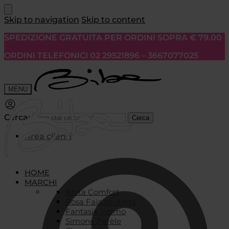
Skip to navigation
Skip to content
SPEDIZIONE GRATUITA PER ORDINI SOPRA € 79.00
ORDINI TELEFONICI 02 29521896 – 3667077025
MENU
Cerca:
Cerca
Area clienti
HOME
MARCHI
Anita Comfort
Rosa Faia by Anita
Fantasie Intimo
Simone Pérèle