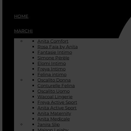
HOME
MARCHI
Anita Comfort
Rosa Faia by Anita
Fantasie Intimo
Simone Pérèle
Elomi Intimo
Freya Intimo
Felina intimo
Oscalito Donna
Conturelle Felina
Oscalito Uomo
Wacoal Lingerie
Freya Active Sport
Anita Active Sport
Anita Maternity
Anita Medicale
Janira Slip
Maison Lejaby