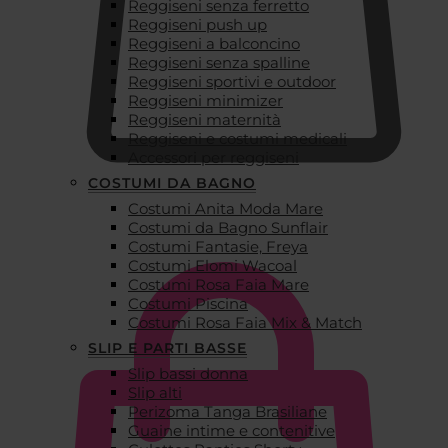
Reggiseni senza ferretto
Reggiseni push up
Reggiseni a balconcino
Reggiseni senza spalline
Reggiseni sportivi e outdoor
Reggiseni minimizer
Reggiseni maternità
Reggiseni e costumi medicali
Accessori per reggiseni
COSTUMI DA BAGNO
Costumi Anita Moda Mare
€
0,00
Costumi da Bagno Sunflair
Costumi Fantasie, Freya
Costumi Elomi Wacoal
Costumi Rosa Faia Mare
Costumi Piscina
Costumi Rosa Faia Mix & Match
SLIP E PARTI BASSE
Slip bassi donna
Slip alti
Perizoma Tanga Brasiliane
Guaine intime e contenitive