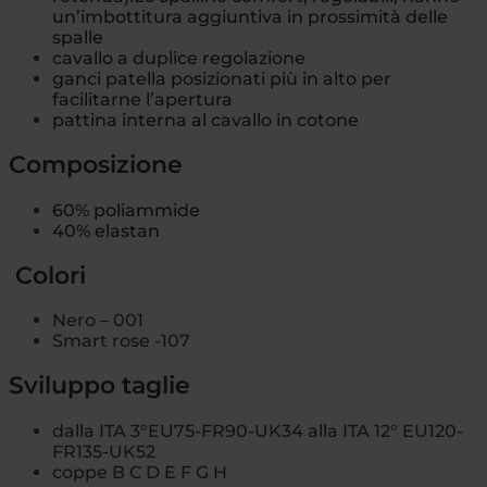
un’imbottitura aggiuntiva in prossimità delle
spalle
cavallo a duplice regolazione
ganci patella posizionati più in alto per
facilitarne l’apertura
p
attina interna al cavallo in cotone
Composizione
60% poliammide
40% elastan
Colori
Nero – 001
Smart rose -107
Sviluppo taglie
dalla ITA 3°EU75-FR90-UK34 alla ITA 12° EU120-
FR135-UK52
coppe B C D E F G H