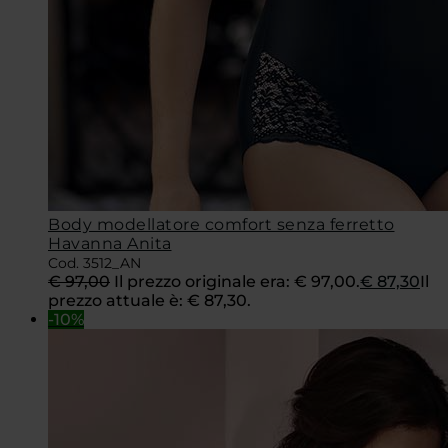
Body modellatore comfort senza ferretto
Havanna Anita
Cod. 3512_AN
€
97,00
Il prezzo originale era: € 97,00.
€
87,30
Il
prezzo attuale è: € 87,30.
-10%