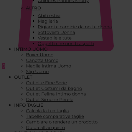
Culottes Panties Shorty
ALTRO
Abiti estivi
Maglieria
Pigiami e camicie da notte donna
Sottovesti Donna
Vestaglie e tute
Oggetti che non ti aspetti
INTIMO UOMO
Boxer Uomo
Canotta Uomo
0
Maglia intima Uomo
Slip Uomo
OUTLET
Outlet e Fine Serie
Outlet Costumi da bagno
Outlet Felina Intimo donna
Outlet Simone Pérèle
INFO TAGLIE
Calcola la tua taglia
Tabelle comparative taglie
Cambiare o rendere un prodotto
Guida all’acquisto