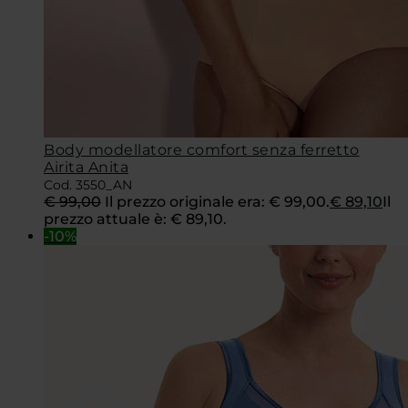
Body modellatore comfort senza ferretto
Airita Anita
Cod. 3550_AN
€
99,00
Il prezzo originale era: € 99,00.
€
89,10
Il
prezzo attuale è: € 89,10.
-10%