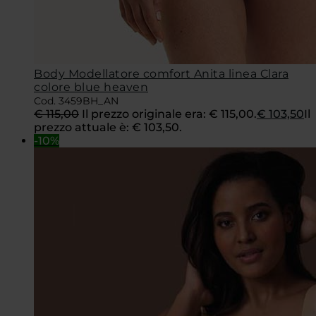
Body Modellatore comfort Anita linea Clara
colore blue heaven
Cod. 3459BH_AN
€
115,00
Il prezzo originale era: € 115,00.
€
103,50
Il
prezzo attuale è: € 103,50.
-10%