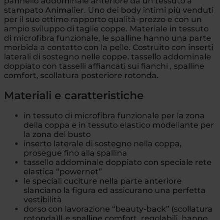
pannello addominale anteriore da un tessuto a
stampato Animalier. Uno dei body intimi più venduti
per il suo ottimo rapporto qualità-prezzo e con un
ampio sviluppo di taglie coppe. Materiale in tessuto
di microfibra funzionale, le spalline hanno una parte
morbida a contatto con la pelle. Costruito con inserti
laterali di sostegno nelle coppe, tassello addominale
doppiato con tasselli affiancati sui fianchi , spalline
comfort, scollatura posteriore rotonda.
Materiali e caratteristiche
in tessuto di microfibra funzionale per la zona
della coppa e in tessuto elastico modellante per
la zona del busto
inserto laterale di sostegno nella coppa,
prosegue fino alla spallina
tassello
addominale doppiato con speciale rete
elastica “powernet”
le speciali cuciture nella parte anteriore
slanciano la figura ed assicurano una perfetta
vestibilità
dorso con lavorazione “beauty-back” (scollatura
rotonda)lLe spalline comfort, regolabili, hanno