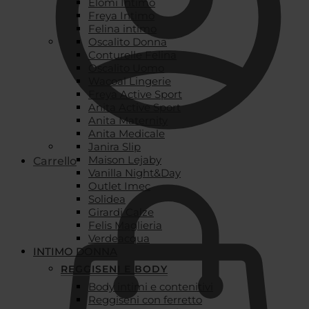
Elomi Intimo
Freya Intimo
Felina intimo
Oscalito Donna
Conturelle Felina
Oscalito Uomo
Wacoal Lingerie
Freya Active Sport
Anita Active Sport
Anita Maternity
Anita Medicale
Janira Slip
Maison Lejaby
Carrello
Vanilla Night&Day
Outlet Imec
Solidea
Girardi Calze
Felis Maglieria
Verdeacqua
INTIMO DONNA
REGGISENI E BODY
Body intimi e contenitivi
Reggiseni con ferretto