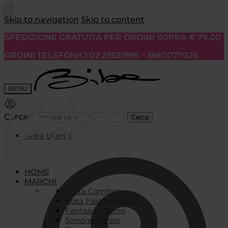
Skip to navigation
Skip to content
SPEDIZIONE GRATUITA PER ORDINI SOPRA € 79.00
ORDINI TELEFONICI 02 29521896 – 3667077025
MENU
Cerca:
Cerca
Area clienti
HOME
MARCHI
Anita Comfort
Rosa Faia by Anita
Fantasie Intimo
Simone Pérèle