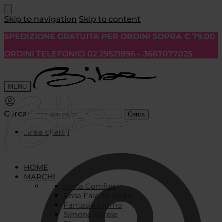
Skip to navigation
Skip to content
SPEDIZIONE GRATUITA PER ORDINI SOPRA € 79.00
ORDINI TELEFONICI 02 29521896 – 3667077025
MENU
Cerca:
Cerca
Area clienti
HOME
MARCHI
Anita Comfort
Rosa Faia by Anita
Fantasie Intimo
Simone Pérèle