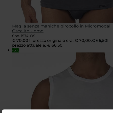
Maglia senza maniche girocollo in Micromodal
Oscalito Uomo
Cod. 1574_OS
€
70,00
Il prezzo originale era: € 70,00.
€
66,50
Il
prezzo attuale è: € 66,50.
-5%