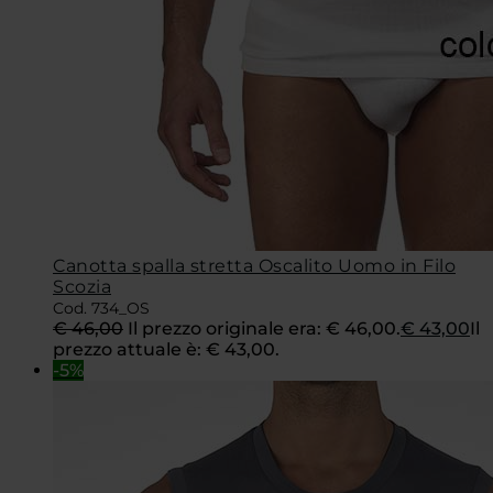
Canotta spalla stretta Oscalito Uomo in Filo
Scozia
Cod. 734_OS
€
46,00
Il prezzo originale era: € 46,00.
€
43,00
Il
prezzo attuale è: € 43,00.
-5%