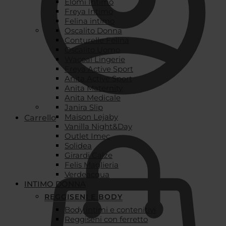
Elomi Intimo
Freya Intimo
Felina intimo
Oscalito Donna
Conturelle Felina
Oscalito Uomo
Wacoal Lingerie
Freya Active Sport
Anita Active Sport
Anita Maternity
Anita Medicale
Janira Slip
Maison Lejaby
Carrello
Vanilla Night&Day
Outlet Imec
Solidea
Girardi Calze
Felis Maglieria
Verdeacqua
INTIMO DONNA
REGGISENI E BODY
Body intimi e contenitivi
Reggiseni con ferretto