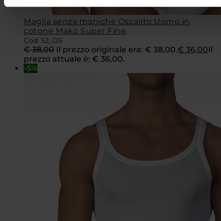
Maglia senza maniche Oscalito Uomo in
cotone Makò Super Fine
Cod. 52_OS
€
38,00
Il prezzo originale era: € 38,00.
€
36,00
Il
prezzo attuale è: € 36,00.
-5%