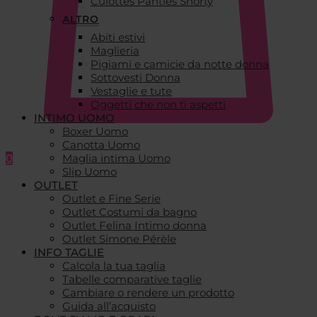
Culottes Panties Shorty
ALTRO
Abiti estivi
Maglieria
Pigiami e camicie da notte donna
Sottovesti Donna
Vestaglie e tute
Oggetti che non ti aspetti
INTIMO UOMO
Boxer Uomo
Canotta Uomo
0
Maglia intima Uomo
Slip Uomo
OUTLET
Outlet e Fine Serie
Outlet Costumi da bagno
Outlet Felina Intimo donna
Outlet Simone Pérèle
INFO TAGLIE
Calcola la tua taglia
Tabelle comparative taglie
Cambiare o rendere un prodotto
Guida all’acquisto