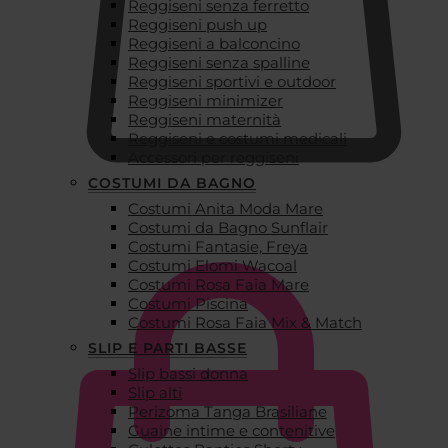
Reggiseni senza ferretto
Reggiseni push up
Reggiseni a balconcino
Reggiseni senza spalline
Reggiseni sportivi e outdoor
Reggiseni minimizer
Reggiseni maternità
Reggiseni e costumi medicali
Accessori per reggiseni
COSTUMI DA BAGNO
Costumi Anita Moda Mare
€
0,00
Costumi da Bagno Sunflair
Costumi Fantasie, Freya
Costumi Elomi Wacoal
Costumi Rosa Faia Mare
Costumi Piscina
Costumi Rosa Faia Mix & Match
SLIP E PARTI BASSE
Slip bassi donna
Slip alti
Perizoma Tanga Brasiliane
Guaine intime e contenitive