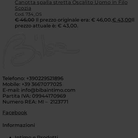
Canotta spalla stretta Oscalito Uomo in Filo
Scozia
Cod. 734_OS
€
46,00
Il prezzo originale era: € 46,00.
€
43,00
Il
prezzo attuale è: € 43,00.
Telefono: +390229521896
Mobile: +39 3667077025
E-mail: info@bibaintimo.com
Partita IVA: 09944170969
Numero REA: MI – 2123771
Facebook
Informazioni
Intimo e Prodotti