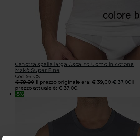
Canotta spalla larga Oscalito Uomo in cotone
Makò Super Fine
Cod. 56_OS
€
39,00
Il prezzo originale era: € 39,00.
€
37,00
Il
prezzo attuale è: € 37,00.
-5%