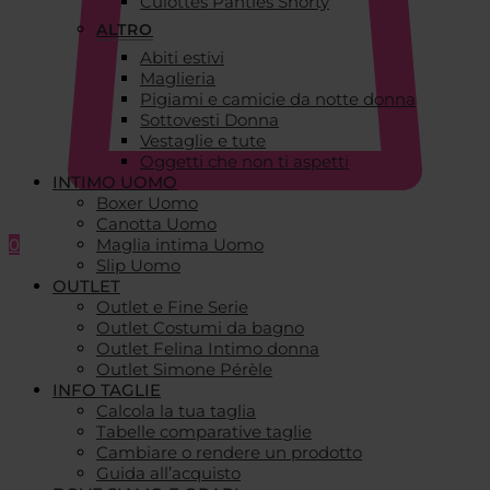
Culottes Panties Shorty
ALTRO
Abiti estivi
Maglieria
Pigiami e camicie da notte donna
Sottovesti Donna
Vestaglie e tute
Oggetti che non ti aspetti
INTIMO UOMO
Boxer Uomo
Canotta Uomo
0
Maglia intima Uomo
Slip Uomo
OUTLET
Outlet e Fine Serie
Outlet Costumi da bagno
Outlet Felina Intimo donna
Outlet Simone Pérèle
INFO TAGLIE
Calcola la tua taglia
Tabelle comparative taglie
Cambiare o rendere un prodotto
Guida all’acquisto