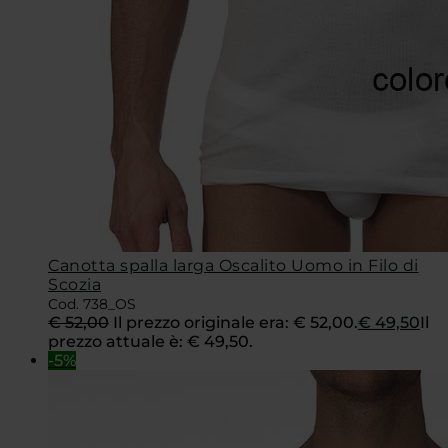
Canotta spalla larga Oscalito Uomo in Filo di
Scozia
Cod. 738_OS
€
52,00
Il prezzo originale era: € 52,00.
€
49,50
Il
prezzo attuale è: € 49,50.
-5%