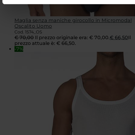
Maglia senza maniche girocollo in Micromodal
Oscalito Uomo
Cod. 1574_OS
€
70,00
Il prezzo originale era: € 70,00.
€
66,50
Il
prezzo attuale è: € 66,50.
-7%