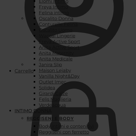
Elomi Intimo
Freya Intimo
Felina intimo
Oscalito Donna
Conturelle Felina
Oscalito Uomo
Wacoal Lingerie
Freya Active Sport
Anita Active Sport
Anita Maternity
Anita Medicale
Janira Slip
Maison Lejaby
Carrello
Vanilla Night&Day
Outlet Imec
Solidea
Girardi Calze
Felis Maglieria
Verdeacqua
INTIMO DONNA
REGGISENI E BODY
Body intimi e contenitivi
Reggiseni con ferretto