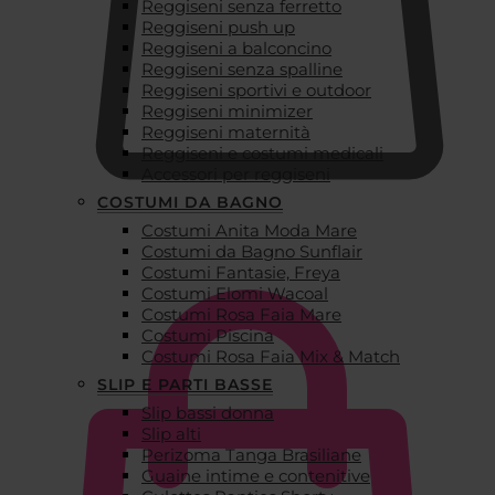
Reggiseni senza ferretto
Reggiseni push up
Reggiseni a balconcino
Reggiseni senza spalline
Reggiseni sportivi e outdoor
Reggiseni minimizer
Reggiseni maternità
Reggiseni e costumi medicali
Accessori per reggiseni
COSTUMI DA BAGNO
Costumi Anita Moda Mare
€
0,00
Costumi da Bagno Sunflair
Costumi Fantasie, Freya
Costumi Elomi Wacoal
Costumi Rosa Faia Mare
Costumi Piscina
Costumi Rosa Faia Mix & Match
SLIP E PARTI BASSE
Slip bassi donna
Slip alti
Perizoma Tanga Brasiliane
Guaine intime e contenitive