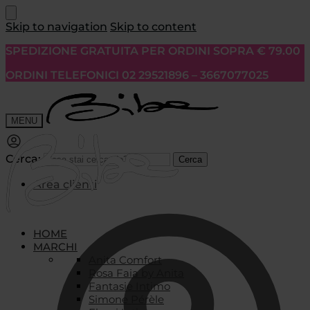
Skip to navigation
Skip to content
SPEDIZIONE GRATUITA PER ORDINI SOPRA € 79.00
ORDINI TELEFONICI 02 29521896 – 3667077025
MENU
Cerca:
Cerca
Area clienti
HOME
MARCHI
Anita Comfort
Rosa Faia by Anita
Fantasie Intimo
Simone Pérèle