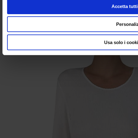
Accetta tutti
Maglia donna spalla larga Oscalito Termotex
Personali
Cod. 440_OS
€
55,00
-5%
Usa solo i cook