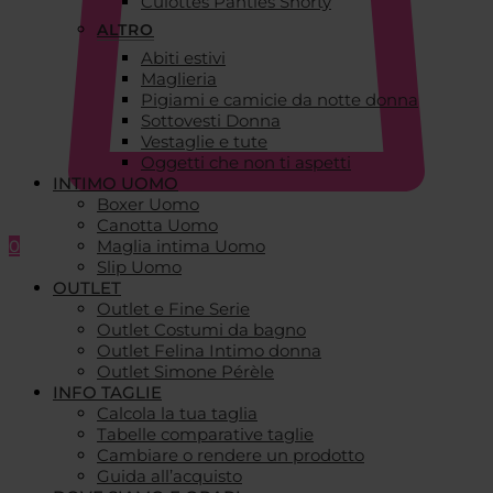
Culottes Panties Shorty
ALTRO
Abiti estivi
Maglieria
Pigiami e camicie da notte donna
Sottovesti Donna
Vestaglie e tute
Oggetti che non ti aspetti
INTIMO UOMO
Boxer Uomo
Canotta Uomo
0
Maglia intima Uomo
Slip Uomo
OUTLET
Outlet e Fine Serie
Outlet Costumi da bagno
Outlet Felina Intimo donna
Outlet Simone Pérèle
INFO TAGLIE
Calcola la tua taglia
Tabelle comparative taglie
Cambiare o rendere un prodotto
Guida all’acquisto