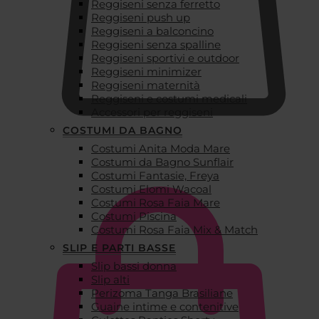
Reggiseni senza ferretto
Reggiseni push up
Reggiseni a balconcino
Reggiseni senza spalline
Reggiseni sportivi e outdoor
Reggiseni minimizer
Reggiseni maternità
Reggiseni e costumi medicali
Accessori per reggiseni
COSTUMI DA BAGNO
Costumi Anita Moda Mare
€
0,00
Costumi da Bagno Sunflair
Costumi Fantasie, Freya
Costumi Elomi Wacoal
Costumi Rosa Faia Mare
Costumi Piscina
Costumi Rosa Faia Mix & Match
SLIP E PARTI BASSE
Slip bassi donna
Slip alti
Perizoma Tanga Brasiliane
Guaine intime e contenitive