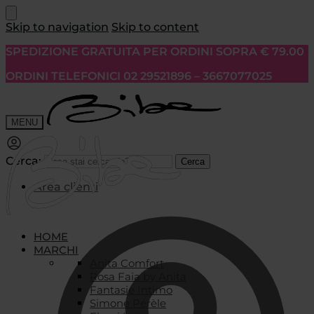
Skip to navigation
Skip to content
SPEDIZIONE GRATUITA PER ORDINI SOPRA € 79.00
ORDINI TELEFONICI 02 29521896 – 3667077025
MENU
Cerca:
Cerca
Area clienti
HOME
MARCHI
Anita Comfort
Rosa Faia by Anita
Fantasie Intimo
Simone Pérèle