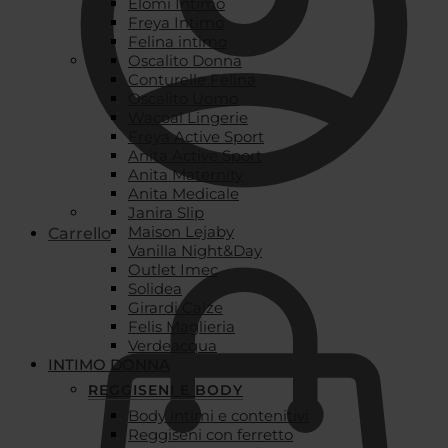
Elomi Intimo
Freya Intimo
Felina intimo
Oscalito Donna
Conturelle Felina
Oscalito Uomo
Wacoal Lingerie
Freya Active Sport
Anita Active Sport
Anita Maternity
Anita Medicale
Janira Slip
Maison Lejaby
Carrello
Vanilla Night&Day
Outlet Imec
Solidea
Girardi Calze
Felis Maglieria
Verdeacqua
INTIMO DONNA
REGGISENI E BODY
Body intimi e contenitivi
Reggiseni con ferretto