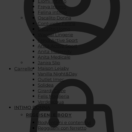
Elomi Intimo
Freya Intimo
Felina intimo
Oscalito Donna
Conturelle Felina
Oscalito Uomo
Wacoal Lingerie
Freya Active Sport
Anita Active Sport
Anita Maternity
Anita Medicale
Janira Slip
Maison Lejaby
Carrello
Vanilla Night&Day
Outlet Imec
Solidea
Girardi Calze
Felis Maglieria
Verdeacqua
INTIMO DONNA
REGGISENI E BODY
Body intimi e contenitivi
Reggiseni con ferretto