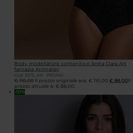
Body modellatore contenitivo Anita Clara Art
fantasia Animalier
Cod. 3573_AN - PROMO
€
110,00
Il prezzo originale era: € 110,00.
€
88,00
Il
prezzo attuale è: € 88,00.
-10%