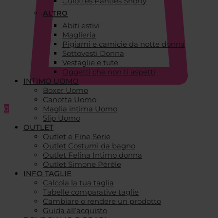
Culottes Panties Shorty
ALTRO
Abiti estivi
Maglieria
Pigiami e camicie da notte donna
Sottovesti Donna
Vestaglie e tute
Oggetti che non ti aspetti
INTIMO UOMO
Boxer Uomo
Canotta Uomo
0
Maglia intima Uomo
Slip Uomo
OUTLET
Outlet e Fine Serie
Outlet Costumi da bagno
Outlet Felina Intimo donna
Outlet Simone Pérèle
INFO TAGLIE
Calcola la tua taglia
Tabelle comparative taglie
Cambiare o rendere un prodotto
Guida all’acquisto