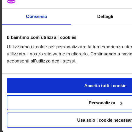
Consenso
Dettagli
bibaintimo.com utilizza i cookies
Utilizziamo i cookie per personalizzare la tua esperienza ut
utilizzato il nostro sito web e migliorarlo. Continuando a nav
acconsenti all'utilizzo degli stessi.
Dal 24 Dicembre al 06 Gennaio è attivo
uno Sconto del
5%
in Più! Aggiungilo a Tutti gli
Sconti!
Acquista Ora!
Accetta tutti i cookie
Le spedizioni riprenderanno giovedì 09 Gennaio 2026
Personalizza
Il Negozio Biba Intimo Milano
chiude dal 24 Dicembre 2025 e riapre l’08 Gennaio
2026
Usa solo i cookie necessar
CYBER-MONDAY BIBA !