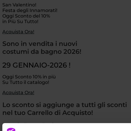
San Valentino!
Festa degli Innamorati!
Oggi Sconto del 10%
in Più Su Tutto!
Acquista Ora!
Sono in vendita i nuovi
costumi da bagno 2026!
29 GENNAIO-2026 !
Oggi Sconto 10% in più
Su Tutto il catalogo!
Acquista Ora!
Lo sconto si aggiunge a tutti gli sconti
nel tuo Carrello di Acquisto!
Auguri a Tutte e Tutti!