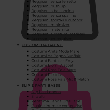
Reggiseni senza ferretto
Reggiseni push up
Reggiseni a balconcino
Reggiseni senza spalline
Reggiseni sportivi e outdoor
Reggiseni minimizer
Reggiseni maternità
Reggiseni e costumi medicali
Accessori per reggiseni
COSTUMI DA BAGNO
Costumi Anita Moda Mare
€
0,00
Costumi da Bagno Sunflair
Costumi Fantasie, Freya
Costumi Elomi Wacoal
Costumi Rosa Faia Mare
Costumi Piscina
Costumi Rosa Faia Mix & Match
SLIP E PARTI BASSE
Slip bassi donna
Slip alti
Perizoma Tanga Brasiliane
Guaine intime e contenitive