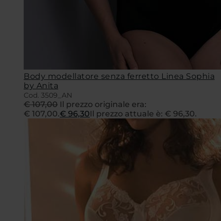
Body modellatore senza ferretto Linea Sophia
by Anita
Cod. 3509_AN
€
107,00
Il prezzo originale era:
€ 107,00.
€
96,30
Il prezzo attuale è: € 96,30.