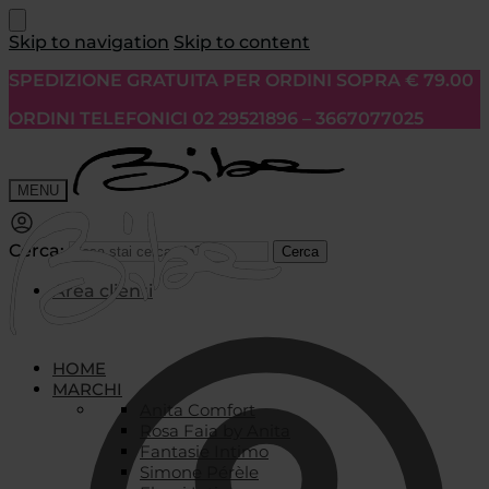
Skip to navigation
Skip to content
SPEDIZIONE GRATUITA PER ORDINI SOPRA € 79.00
ORDINI TELEFONICI 02 29521896 – 3667077025
MENU
Cerca:
Cerca
Area clienti
HOME
MARCHI
Anita Comfort
Rosa Faia by Anita
Fantasie Intimo
Simone Pérèle