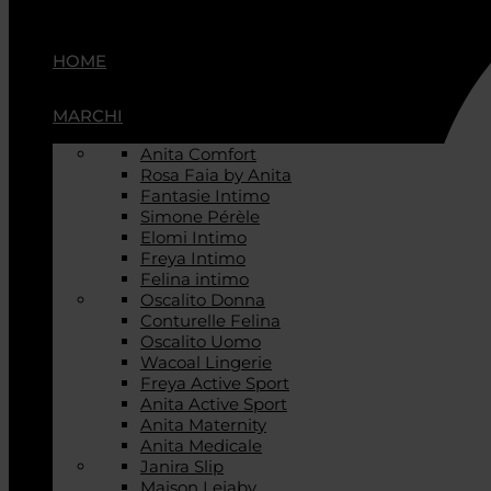
HOME
MARCHI
Anita Comfort
Rosa Faia by Anita
Fantasie Intimo
Simone Pérèle
Elomi Intimo
Freya Intimo
Felina intimo
Oscalito Donna
Conturelle Felina
Oscalito Uomo
Wacoal Lingerie
Freya Active Sport
Anita Active Sport
Anita Maternity
Anita Medicale
Janira Slip
Maison Lejaby