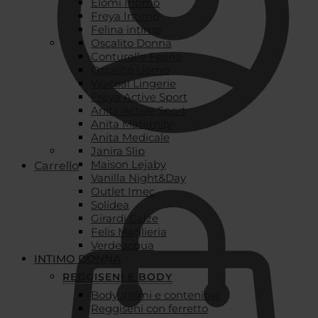
Elomi Intimo
Freya Intimo
Felina intimo
Oscalito Donna
Conturelle Felina
Oscalito Uomo
Wacoal Lingerie
Freya Active Sport
Anita Active Sport
Anita Maternity
Anita Medicale
Janira Slip
Maison Lejaby
Carrello
Vanilla Night&Day
Outlet Imec
Solidea
Girardi Calze
Felis Maglieria
Verdeacqua
INTIMO DONNA
REGGISENI E BODY
Body intimi e contenitivi
Reggiseni con ferretto