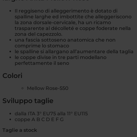
Il reggiseno di alleggerimento è dotato di
spalline larghe ed imbottite che alleggeriscono
la zona dorsale-cervicale, ha un ricamo
trasparente al décolleté e coppe foderate nella
zona del capezzolo.
una fascia sottoseno anatomica che non
comprime lo stomaco
le spalline si allargano all’aumentare della taglia
le coppe divise in tre parti modellano
perfettamente il seno
Colori
Mellow Rose-550
Sviluppo taglie
dalla ITA 3° EU75 alla 11° EU115
coppe A B C D E F G
Taglie a stock