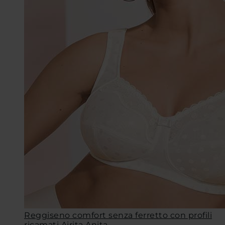
Reggiseno comfort senza ferretto con profili
ricamati Airita Anita