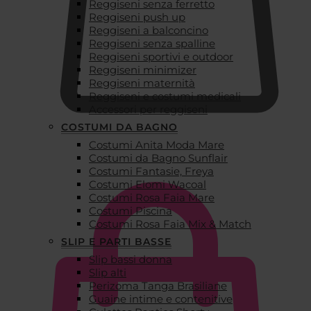
Reggiseni senza ferretto
Reggiseni push up
Reggiseni a balconcino
Reggiseni senza spalline
Reggiseni sportivi e outdoor
Reggiseni minimizer
Reggiseni maternità
Reggiseni e costumi medicali
Accessori per reggiseni
COSTUMI DA BAGNO
Costumi Anita Moda Mare
€
0,00
Costumi da Bagno Sunflair
Costumi Fantasie, Freya
Costumi Elomi Wacoal
Costumi Rosa Faia Mare
Costumi Piscina
Costumi Rosa Faia Mix & Match
SLIP E PARTI BASSE
Slip bassi donna
Slip alti
Perizoma Tanga Brasiliane
Guaine intime e contenitive