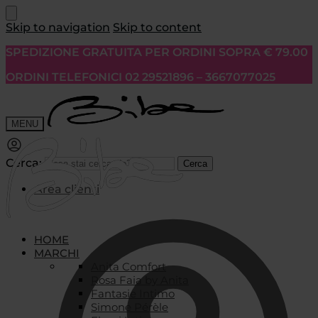
Skip to navigation
Skip to content
SPEDIZIONE GRATUITA PER ORDINI SOPRA € 79.00
ORDINI TELEFONICI 02 29521896 – 3667077025
MENU
Cerca:
Cerca
Area clienti
HOME
MARCHI
Anita Comfort
Rosa Faia by Anita
Fantasie Intimo
Simone Pérèle