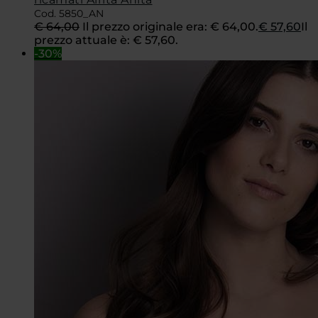
Cod. 5850_AN
€
64,00
Il prezzo originale era: € 64,00.
€
57,60
Il
prezzo attuale è: € 57,60.
-30%