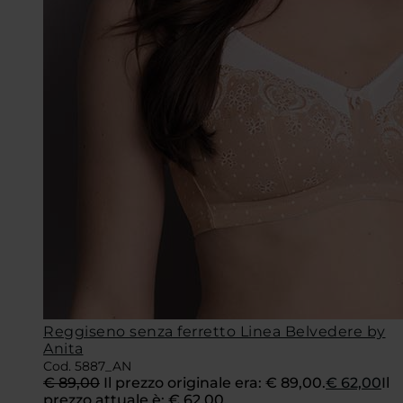
Reggiseno senza ferretto Linea Belvedere by
Anita
Cod. 5887_AN
€
89,00
Il prezzo originale era: € 89,00.
€
62,00
Il
prezzo attuale è: € 62,00.