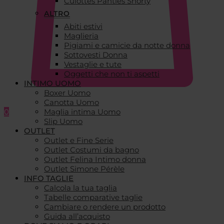
Culottes Panties Shorty
ALTRO
Abiti estivi
Maglieria
Pigiami e camicie da notte donna
Sottovesti Donna
Vestaglie e tute
Oggetti che non ti aspetti
INTIMO UOMO
Boxer Uomo
Canotta Uomo
0
Maglia intima Uomo
Slip Uomo
OUTLET
Outlet e Fine Serie
Outlet Costumi da bagno
Outlet Felina Intimo donna
Outlet Simone Pérèle
INFO TAGLIE
Calcola la tua taglia
Tabelle comparative taglie
Cambiare o rendere un prodotto
Guida all’acquisto