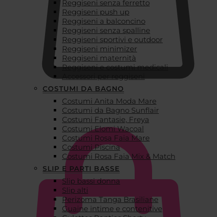
Reggiseni senza ferretto
Reggiseni push up
Reggiseni a balconcino
Reggiseni senza spalline
Reggiseni sportivi e outdoor
Reggiseni minimizer
Reggiseni maternità
Reggiseni e costumi medicali
Accessori per reggiseni
COSTUMI DA BAGNO
Costumi Anita Moda Mare
€
0,00
Costumi da Bagno Sunflair
Costumi Fantasie, Freya
Costumi Elomi Wacoal
Costumi Rosa Faia Mare
Costumi Piscina
Costumi Rosa Faia Mix & Match
SLIP E PARTI BASSE
Slip bassi donna
Slip alti
Perizoma Tanga Brasiliane
Guaine intime e contenitive