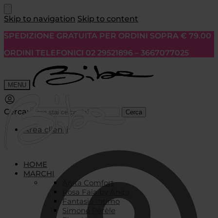
Skip to navigation
Skip to content
SPEDIZIONE GRATUITA PER ORDINI SOPRA € 79.00
ORDINI TELEFONICI 02 29521896 – 3667077025
MENU
Cerca:
Cerca
Area clienti
HOME
MARCHI
Anita Comfort
Rosa Faia by Anita
Fantasie Intimo
Simone Pérèle