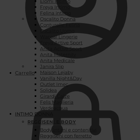
Elomi Intimo
Freya Intimo
Felina intimo
Oscalito Donna
Conturelle Felina
Oscalito Uomo
Wacoal Lingerie
Freya Active Sport
Anita Active Sport
Anita Maternity
Anita Medicale
Janira Slip
Maison Lejaby
Carrello
Vanilla Night&Day
Outlet Imec
Solidea
Girardi Calze
Felis Maglieria
Verdeacqua
INTIMO DONNA
REGGISENI E BODY
Body intimi e contenitivi
Reggiseni con ferretto