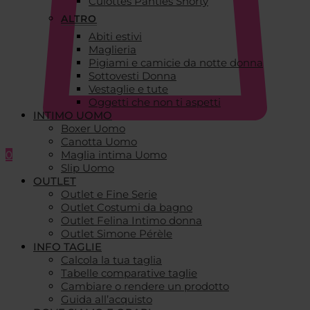
Culottes Panties Shorty
ALTRO
Abiti estivi
Maglieria
Pigiami e camicie da notte donna
Sottovesti Donna
Vestaglie e tute
Oggetti che non ti aspetti
INTIMO UOMO
Boxer Uomo
Canotta Uomo
0
Maglia intima Uomo
Slip Uomo
OUTLET
Outlet e Fine Serie
Outlet Costumi da bagno
Outlet Felina Intimo donna
Outlet Simone Pérèle
INFO TAGLIE
Calcola la tua taglia
Tabelle comparative taglie
Cambiare o rendere un prodotto
Guida all’acquisto