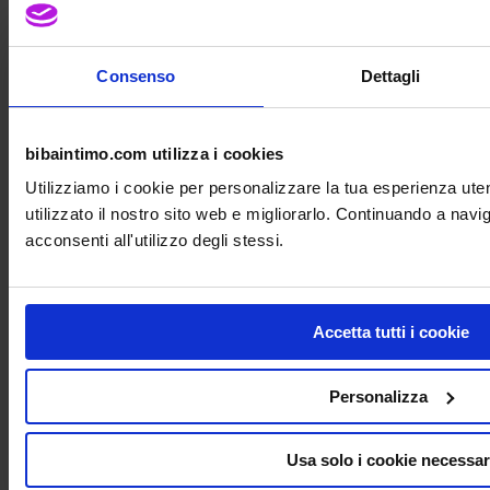
Consenso
Dettagli
bibaintimo.com utilizza i cookies
Utilizziamo i cookie per personalizzare la tua esperienza ut
utilizzato il nostro sito web e migliorarlo. Continuando a nav
acconsenti all'utilizzo degli stessi.
Accetta tutti i cookie
Personalizza
Slip alto Anita linea Lucia
Cod. 1323_AN
€
32,00
Il prezzo originale era: € 32,00.
€
28,80
Il
Usa solo i cookie necessar
prezzo attuale è: € 28,80.