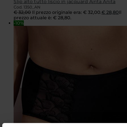
Slip alto tutto liscio in jacquard Airita Anita
Cod. 1350_AN
€
32,00
Il prezzo originale era: € 32,00.
€
28,80
Il
prezzo attuale è: € 28,80.
-10%