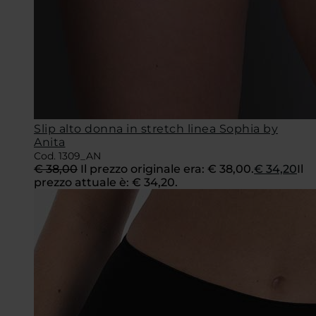
Slip alto donna in stretch linea Sophia by
Anita
Cod. 1309_AN
€
38,00
Il prezzo originale era: € 38,00.
€
34,20
Il
prezzo attuale è: € 34,20.