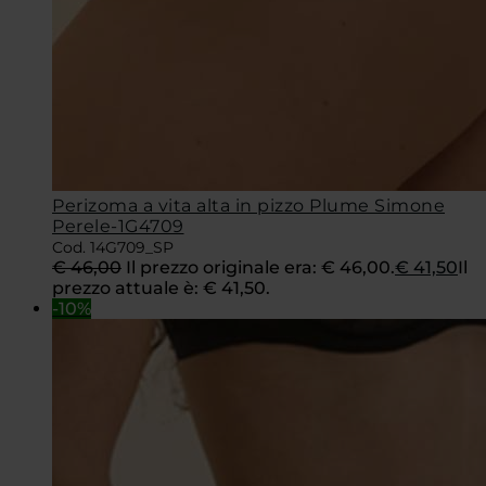
Perizoma a vita alta in pizzo Plume Simone
Perele-1G4709
Cod. 14G709_SP
€
46,00
Il prezzo originale era: € 46,00.
€
41,50
Il
prezzo attuale è: € 41,50.
-10%