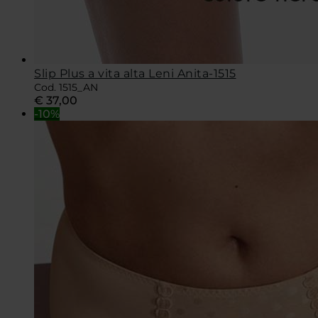
Slip Plus a vita alta Leni Anita-1515
Cod. 1515_AN
€
37,00
-10%