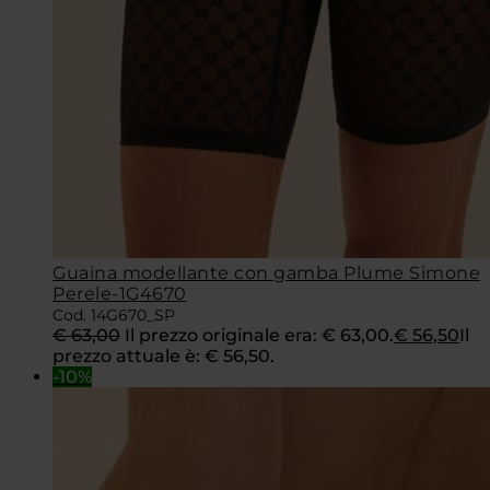
Guaina modellante con gamba Plume Simone
Perele-1G4670
Cod. 14G670_SP
€
63,00
Il prezzo originale era: € 63,00.
€
56,50
Il
prezzo attuale è: € 56,50.
-10%