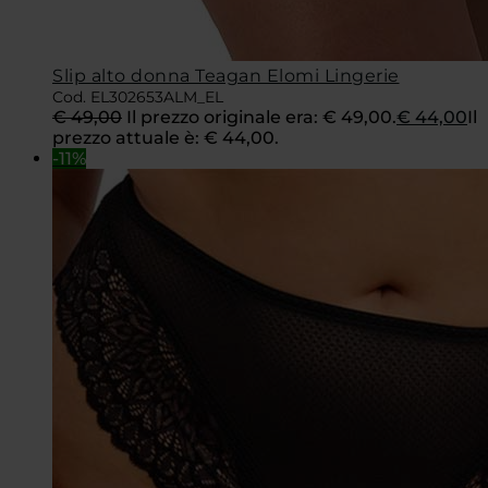
Slip alto donna Teagan Elomi Lingerie
Cod. EL302653ALM_EL
€
49,00
Il prezzo originale era: € 49,00.
€
44,00
Il
prezzo attuale è: € 44,00.
-11%