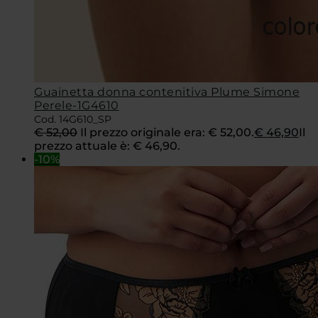
Guainetta donna contenitiva Plume Simone
Perele-1G4610
Cod. 14G610_SP
€
52,00
Il prezzo originale era: € 52,00.
€
46,90
Il
prezzo attuale è: € 46,90.
-10%