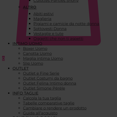
Culottes Panties Shorty
ALTRO
Abiti estivi
Maglieria
Pigiami e camicie da notte donna
Sottovesti Donna
Vestaglie e tute
Oggetti che non ti aspetti
INTIMO UOMO
Boxer Uomo
Canotta Uomo
0
Maglia intima Uomo
Slip Uomo
OUTLET
Outlet e Fine Serie
Outlet Costumi da bagno
Outlet Felina Intimo donna
Outlet Simone Pérèle
INFO TAGLIE
Calcola la tua taglia
Tabelle comparative taglie
Cambiare o rendere un prodotto
Guida all’acquisto