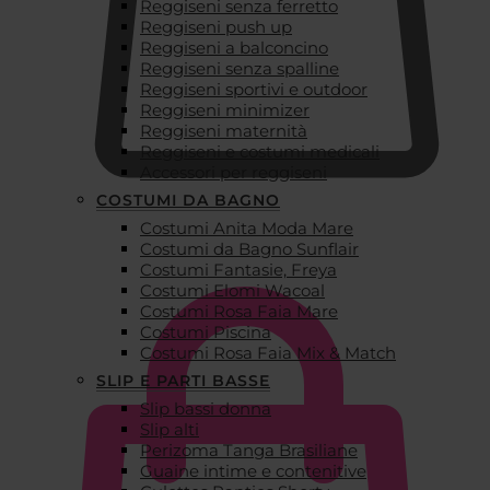
Reggiseni senza ferretto
Reggiseni push up
Reggiseni a balconcino
Reggiseni senza spalline
Reggiseni sportivi e outdoor
Reggiseni minimizer
Reggiseni maternità
Reggiseni e costumi medicali
Accessori per reggiseni
COSTUMI DA BAGNO
Costumi Anita Moda Mare
€
0,00
Costumi da Bagno Sunflair
Costumi Fantasie, Freya
Costumi Elomi Wacoal
Costumi Rosa Faia Mare
Costumi Piscina
Costumi Rosa Faia Mix & Match
SLIP E PARTI BASSE
Slip bassi donna
Slip alti
Perizoma Tanga Brasiliane
Guaine intime e contenitive