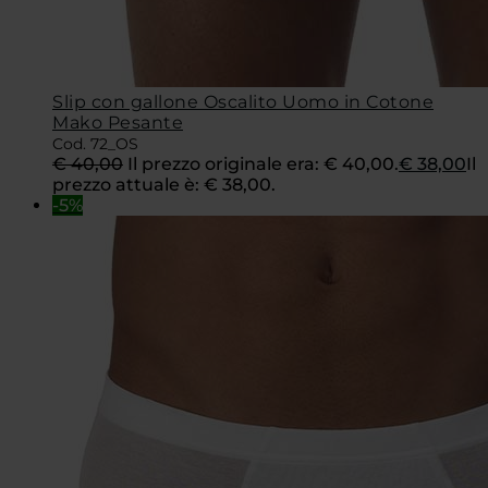
Slip con gallone Oscalito Uomo in Cotone
Mako Pesante
Cod. 72_OS
€
40,00
Il prezzo originale era: € 40,00.
€
38,00
Il
prezzo attuale è: € 38,00.
-5%