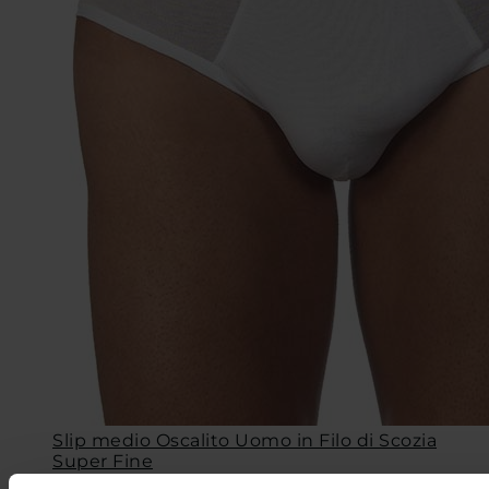
Slip medio Oscalito Uomo in Filo di Scozia
Super Fine
Cod. 108_OS