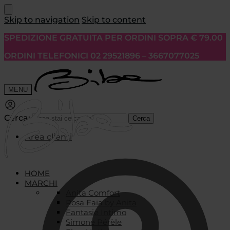
Skip to navigation
Skip to content
SPEDIZIONE GRATUITA PER ORDINI SOPRA € 79.00
ORDINI TELEFONICI 02 29521896 – 3667077025
MENU
Cerca:
Cerca
Area clienti
HOME
MARCHI
Anita Comfort
Rosa Faia by Anita
Fantasie Intimo
Simone Pérèle