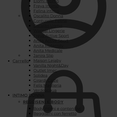
Elomi Intimo
Freya Intimo
Felina intimo
Oscalito Donna
Conturelle Felina
Oscalito Uomo
Wacoal Lingerie
Freya Active Sport
Anita Active Sport
Anita Maternity
Anita Medicale
Janira Slip
Maison Lejaby
Carrello
Vanilla Night&Day
Outlet Imec
Solidea
Girardi Calze
Felis Maglieria
Verdeacqua
INTIMO DONNA
REGGISENI E BODY
Body intimi e contenitivi
Reggiseni con ferretto