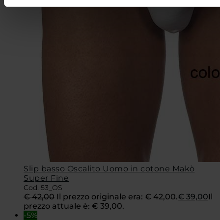
Slip basso Oscalito Uomo in cotone Makò
Super Fine
Cod. 53_OS
€
42,00
Il prezzo originale era: € 42,00.
€
39,00
Il
prezzo attuale è: € 39,00.
-5%