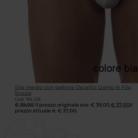
Slip medio con gallone Oscalito Uomo in Filo
Scozia
Cod. 741_OS
€
39,00
Il prezzo originale era: € 39,00.
€
37,00
Il
prezzo attuale è: € 37,00.