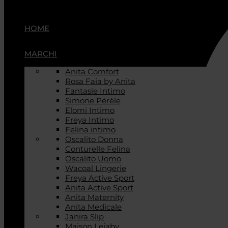
HOME
MARCHI
Anita Comfort
Rosa Faia by Anita
Fantasie Intimo
Simone Pérèle
Elomi Intimo
Freya Intimo
Felina intimo
Oscalito Donna
Conturelle Felina
Oscalito Uomo
Wacoal Lingerie
Freya Active Sport
Anita Active Sport
Anita Maternity
Anita Medicale
Janira Slip
Maison Lejaby