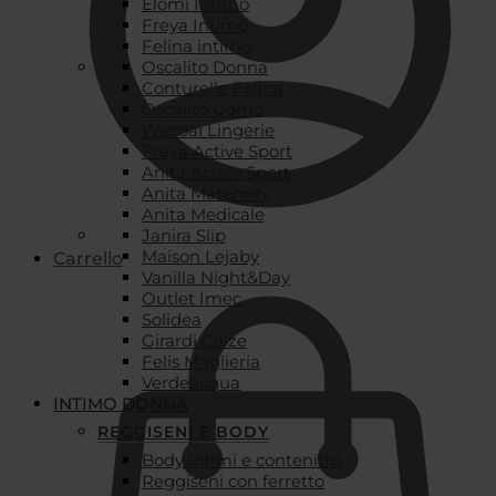
Elomi Intimo
Freya Intimo
Felina intimo
Oscalito Donna
Conturelle Felina
Oscalito Uomo
Wacoal Lingerie
Freya Active Sport
Anita Active Sport
Anita Maternity
Anita Medicale
Janira Slip
Maison Lejaby
Carrello
Vanilla Night&Day
Outlet Imec
Solidea
Girardi Calze
Felis Maglieria
Verdeacqua
INTIMO DONNA
REGGISENI E BODY
Body intimi e contenitivi
Reggiseni con ferretto