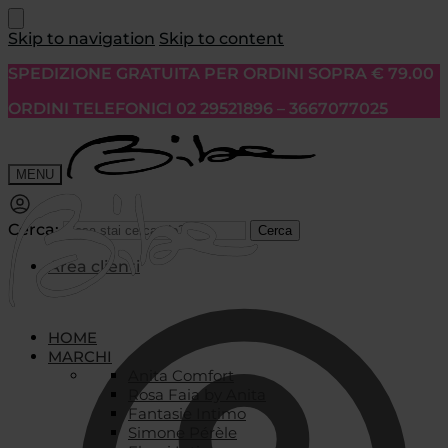
Skip to navigation
Skip to content
SPEDIZIONE GRATUITA PER ORDINI SOPRA € 79.00
ORDINI TELEFONICI 02 29521896 – 3667077025
MENU
Cerca:
Cerca
Area clienti
HOME
MARCHI
Anita Comfort
Rosa Faia by Anita
Fantasie Intimo
Simone Pérèle