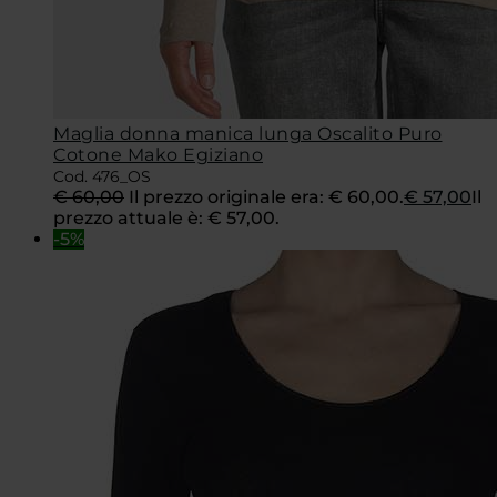
Maglia donna manica lunga Oscalito Puro
Cotone Mako Egiziano
Cod. 476_OS
€
60,00
Il prezzo originale era: € 60,00.
€
57,00
Il
prezzo attuale è: € 57,00.
-5%