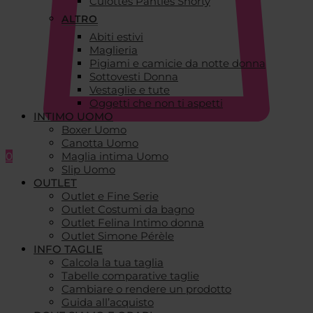
Culottes Panties Shorty
ALTRO
Abiti estivi
Maglieria
Pigiami e camicie da notte donna
Sottovesti Donna
Vestaglie e tute
Oggetti che non ti aspetti
INTIMO UOMO
Boxer Uomo
Canotta Uomo
0
Maglia intima Uomo
Slip Uomo
OUTLET
Outlet e Fine Serie
Outlet Costumi da bagno
Outlet Felina Intimo donna
Outlet Simone Pérèle
INFO TAGLIE
Calcola la tua taglia
Tabelle comparative taglie
Cambiare o rendere un prodotto
Guida all’acquisto