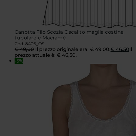
Canotta Filo Scozia Oscalito maglia costina
tubolare e Macramé
Cod. 8406_OS
€
49,00
Il prezzo originale era: € 49,00.
€
46,50
Il
prezzo attuale è: € 46,50.
-5%