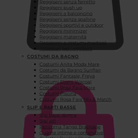
Reggiseni senza ferretto
Reggiseni push up
Reggiseni a balconcino
Reggiseni senza spalline
Reggiseni sportivi e outdoor
Reggiseni minimizer
Reggiseni maternità
Reggiseni e costumi medicali
Accessori per reggiseni
COSTUMI DA BAGNO
Costumi Anita Moda Mare
€
0,00
Costumi da Bagno Sunflair
Costumi Fantasie, Freya
Costumi Elomi Wacoal
Costumi Rosa Faia Mare
Costumi Piscina
Costumi Rosa Faia Mix & Match
SLIP E PARTI BASSE
Slip bassi donna
Slip alti
Perizoma Tanga Brasiliane
Guaine intime e contenitive