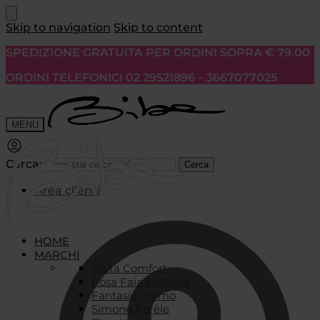
Skip to navigation
Skip to content
SPEDIZIONE GRATUITA PER ORDINI SOPRA € 79.00
ORDINI TELEFONICI 02 29521896 – 3667077025
MENU
Cerca:
Cerca
Area clienti
HOME
MARCHI
Anita Comfort
Rosa Faia by Anita
Fantasie Intimo
Simone Pérèle