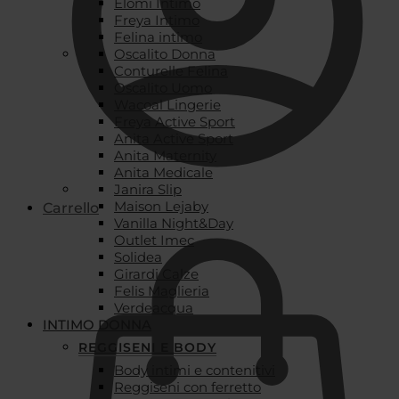
Elomi Intimo
Freya Intimo
Felina intimo
Oscalito Donna
Conturelle Felina
Oscalito Uomo
Wacoal Lingerie
Freya Active Sport
Anita Active Sport
Anita Maternity
Anita Medicale
Janira Slip
Maison Lejaby
Carrello
Vanilla Night&Day
Outlet Imec
Solidea
Girardi Calze
Felis Maglieria
Verdeacqua
INTIMO DONNA
REGGISENI E BODY
Body intimi e contenitivi
Reggiseni con ferretto