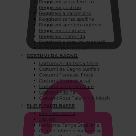
Reggiseni senza ferretto
Reggiseni push up
Reggiseni a balconcino
Reggiseni senza spalline
Reggiseni sportivi e outdoor
Reggiseni minimizer
Reggiseni maternità
Reggiseni e costumi medicali
Accessori per reggiseni
COSTUMI DA BAGNO
Costumi Anita Moda Mare
€
0,00
Costumi da Bagno Sunflair
Costumi Fantasie, Freya
Costumi Elomi Wacoal
Costumi Rosa Faia Mare
Costumi Piscina
Costumi Rosa Faia Mix & Match
SLIP E PARTI BASSE
Slip bassi donna
Slip alti
Perizoma Tanga Brasiliane
Guaine intime e contenitive