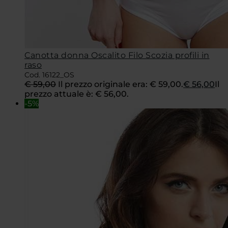
Canotta donna Oscalito Filo Scozia profili in
raso
Cod. 16122_OS
€
59,00
Il prezzo originale era: € 59,00.
€
56,00
Il
prezzo attuale è: € 56,00.
-5%