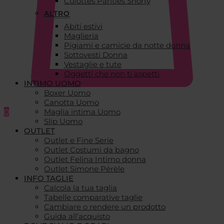
Culottes Panties Shorty
ALTRO
Abiti estivi
Maglieria
Pigiami e camicie da notte donna
Sottovesti Donna
Vestaglie e tute
Oggetti che non ti aspetti
INTIMO UOMO
Boxer Uomo
Canotta Uomo
0
Maglia intima Uomo
Slip Uomo
OUTLET
Outlet e Fine Serie
Outlet Costumi da bagno
Outlet Felina Intimo donna
Outlet Simone Pérèle
INFO TAGLIE
Calcola la tua taglia
Tabelle comparative taglie
Cambiare o rendere un prodotto
Guida all’acquisto